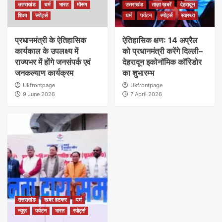
उत्तराखंड
धर्म
भारत
मौसम
उत्तराखंड
ताज़ा ख़बरें
देहरादून
शिक्षा
स्पोर्ट्स
धर्म
पर्यटन
स्पोर्ट्स
स्वास्थ्य
प्रधानमंत्री के ऐतिहासिक
ऐतिहासिक क्षण: 14 अप्रैल
कार्यकाल के उपलक्ष्य में
को प्रधानमंत्री करेंगे दिल्ली–
राज्यभर में होंगे जनसंपर्क एवं
देहरादून इकोनॉमिक कॉरिडोर
जनकल्याण कार्यक्रम
का शुभारम्भ
Ukfrontpage
Ukfrontpage
9 June 2026
7 April 2026
उत्तराखंड
खबर हटकर
धर्म
न्यूज़
पर्यटन
भारत
स्पोर्ट्स