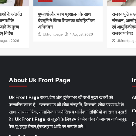
ाओं के अंतर्गत
पुष्पवर्षा और चरण प्रक्षालन के साथ
राजस्व पुलिस एवं
रचनाओं के
देवभूमि ने किया शिवभक्त कांवड़ियों का
संस्थान, अल्मोड
ने के मुख्य
अभिनंदन
एवं आधुनिकीकर
ए निर्देश
राजस्व परिषद
Ukfrontpage
4 August 2026
August 2026
Ukfrontpag
About Uk Front Page
I
Uk Front Page
राज्य, देश और दुनियाभर की सभी मुख्य खबरों को
A
प्रसारित करता है। उत्तराखण्ड की लोक संस्कृति, विरासतों, लोक परंपराओ के
C
साथ-साथ आर्थिक, सामाजिक राजनीतिक व धार्मिक गतिविधियों का सजग प्रहरी
है।
Uk Front Page
से जुड़ने के लिए हमारे फोन नंबर के माध्यम या फेसबुक
Pr
पेज,यू-ट्यूब चैनल,इंस्टाग्राम आदि पर सम्पर्क करे।