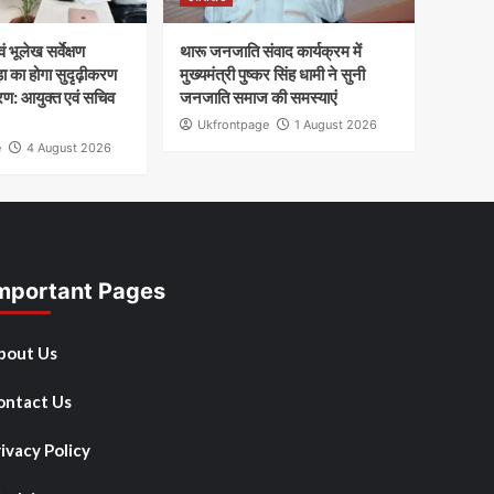
 भूलेख सर्वेक्षण
थारू जनजाति संवाद कार्यक्रम में
़ा का होगा सुदृढ़ीकरण
मुख्यमंत्री पुष्कर सिंह धामी ने सुनी
ण: आयुक्त एवं सचिव
जनजाति समाज की समस्याएं
Ukfrontpage
1 August 2026
e
4 August 2026
mportant Pages
bout Us
ontact Us
ivacy Policy