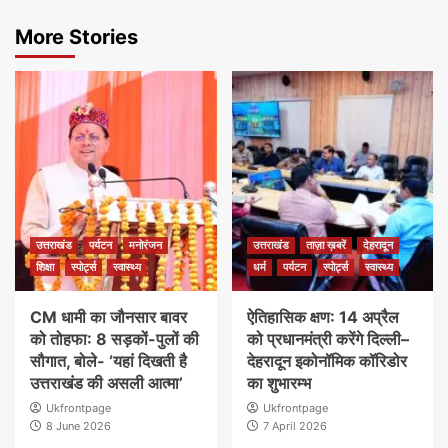
More Stories
उत्तराखंड
पर्यटन
मनोरंजन
उत्तराखंड
ताज़ा ख़बरें
देहरादून
शिक्षा
स्पोर्ट्स
स्वास्थ्य
धर्म
पर्यटन
स्पोर्ट्स
स्वास्थ्य
CM धामी का जौनसार बावर
ऐतिहासिक क्षण: 14 अप्रैल
को तोहफा: 8 सड़कों-पुलों की
को प्रधानमंत्री करेंगे दिल्ली–
सौगात, बोले- ‘यहां दिखती है
देहरादून इकोनॉमिक कॉरिडोर
उत्तराखंड की असली आत्मा’
का शुभारम्भ
Ukfrontpage
Ukfrontpage
8 June 2026
7 April 2026