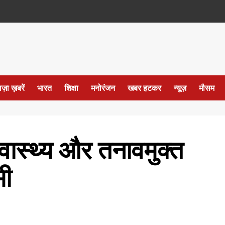
ाज़ा ख़बरें
भारत
शिक्षा
मनोरंजन
खबर हटकर
न्यूज़
मौसम
्वास्थ्य और तनावमुक्त
मी