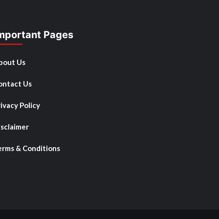
mportant Pages
bout Us
ontact Us
ivacy Policy
isclaimer
erms & Conditions