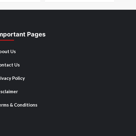
mportant Pages
bout Us
ontact Us
ivacy Policy
isclaimer
erms & Conditions