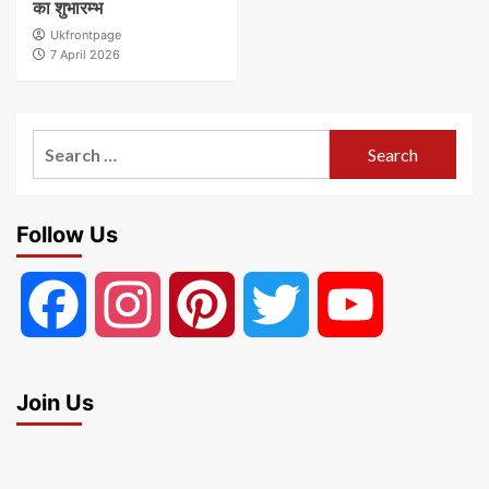
का शुभारम्भ
Ukfrontpage
7 April 2026
Search
for:
Follow Us
Facebook
Instagram
Pinterest
Twitter
YouTube
Join Us