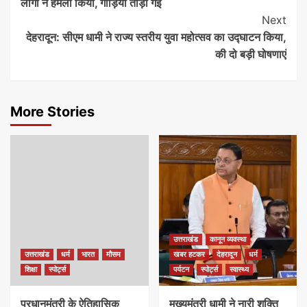
लोगों ने हमला किया, गाड़ियां तोड़ी गईं
Next
देहरादून: सीएम धामी ने राज्य स्तरीय युवा महोत्सव का उद्घाटन किया,
की दो बड़ी घोषणाएं
More Stories
उत्तराखंड
कानून व्यवस्था
उत्तराखंड
धर्म
भारत
मौसम
खबर हटकर
देहरादून
धर्म
शिक्षा
स्पोर्ट्स
पर्यटन
स्पोर्ट्स
स्वास्थ्य
प्रधानमंत्री के ऐतिहासिक
मुख्यमंत्री धामी ने नारी शक्ति