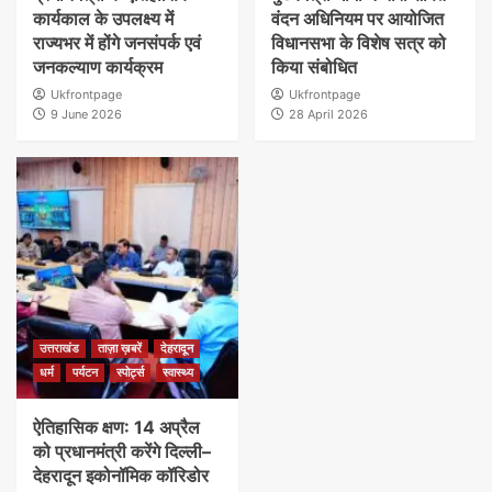
कार्यकाल के उपलक्ष्य में
वंदन अधिनियम पर आयोजित
राज्यभर में होंगे जनसंपर्क एवं
विधानसभा के विशेष सत्र को
जनकल्याण कार्यक्रम
किया संबोधित
Ukfrontpage
Ukfrontpage
9 June 2026
28 April 2026
उत्तराखंड
ताज़ा ख़बरें
देहरादून
धर्म
पर्यटन
स्पोर्ट्स
स्वास्थ्य
ऐतिहासिक क्षण: 14 अप्रैल
को प्रधानमंत्री करेंगे दिल्ली–
देहरादून इकोनॉमिक कॉरिडोर