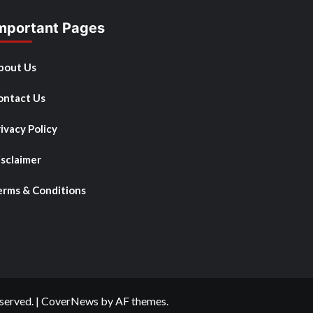
mportant Pages
bout Us
ontact Us
ivacy Policy
isclaimer
erms & Conditions
served.
|
CoverNews
by AF themes.