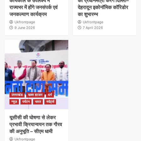
कार्यकाल के उपलक्ष्य में
को प्रधानमंत्री करेंगे दिल्ली–
राज्यभर में होंगे जनसंपर्क एवं
देहरादून इकोनॉमिक कॉरिडोर
जनकल्याण कार्यक्रम
का शुभारम्भ
Ukfrontpage
Ukfrontpage
9 June 2026
7 April 2026
उत्तराखंड
खबर हटकर
धर्म
न्यूज़
पर्यटन
भारत
स्पोर्ट्स
यूसीसी की घोषणा से लेकर
प्रभावी क्रियान्वयन तक गौरव
की अनुभूति – सीएम धामी
Ukfrontpage