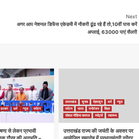
Next
अगर आप नेशनल डिफेंस एकेडमी में नौकरी ढूंढ रहे हैं तो,10वीं पास करें
अप्लाई, 63000 पाएं सैलरी
उत्तराखंड
चुनाव
देहरादून
धर्म
न्यूज़
 हटकर
धर्म
न्यूज़
पर्यटन
पर्यटन
भारत
मनोरंजन
शिक्षा
सोशल मीडिया वायरल
स्पोर्ट्स
स्वास्थ्य
षणा से लेकर प्रभावी
उत्तराखंड राज्य की जयंती के अवसर पर
 तक गौरव की अनुभूति –
आयोजित समारोह में प्रधानमंत्री नरेंद्र