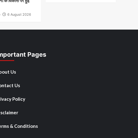
ा के विकास पर हुई
e
6 August 2026
mportant Pages
bout Us
ontact Us
ivacy Policy
isclaimer
erms & Conditions