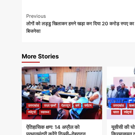
Continue
Previous
लोगों को लड्डु खिलाकर हमने खड़ा कर दिया 20 करोड़ रुपए का
Reading
बिजनेस!
More Stories
उत्तराखंड
ताज़ा ख़बरें
देहरादून
धर्म
पर्यटन
उत्तराखंड
खबर
स्पोर्ट्स
स्वास्थ्य
भारत
स्पोर्ट्स
ऐतिहासिक क्षण: 14 अप्रैल को
यूसीसी की घो
प्रधानमंत्री करेंगे दिल्ली–देहरादून
क्रियान्वयन