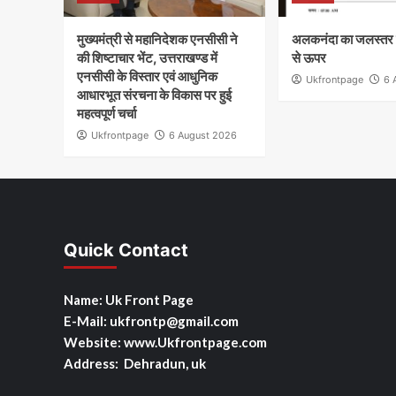
मुख्यमंत्री से महानिदेशक एनसीसी ने
अलकनंदा का जलस्तर 
की शिष्टाचार भेंट, उत्तराखण्ड में
से ऊपर
एनसीसी के विस्तार एवं आधुनिक
Ukfrontpage
6 
आधारभूत संरचना के विकास पर हुई
महत्वपूर्ण चर्चा
Ukfrontpage
6 August 2026
Quick Contact
Name: Uk Front Page
E-Mail: ukfrontp
@gmail.com
Website: www.Ukfrontpage.com
Address: Dehradun, uk