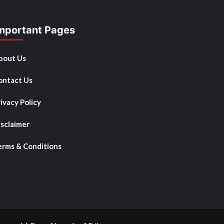
mportant Pages
bout Us
ontact Us
ivacy Policy
isclaimer
erms & Conditions